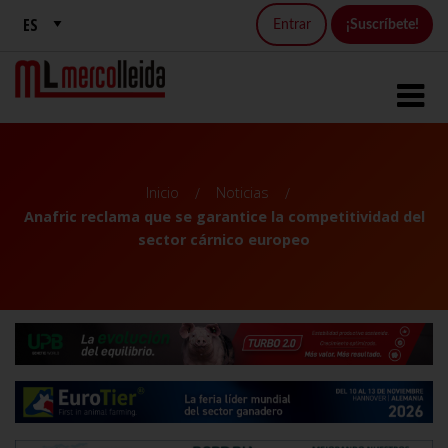
Entrar
¡Suscríbete!
Inicio
Noticias
Anafric reclama que se garantice la competitividad del
sector cárnico europeo