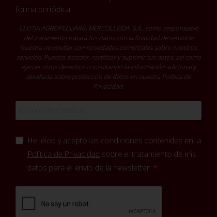
forma periódica
LLOTJA AGROPECUÀRIA MERCOLLEIDA, S.A., como responsable
del tratamiento tratará tus datos con la finalidad de remitirte
nuestra newsletter con novedades comerciales sobre nuestros
servicios. Puedes acceder, rectificar y suprimir tus datos, así como
ejercer otros derechos consultando la información adicional y
detallada sobre protección de datos en nuestra
Política de
Privacidad
.
He leído y acepto las condiciones contenidas en la
Política de Privacidad
sobre el tratamiento de mis
datos para el envío de la newsletter.