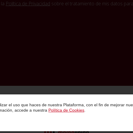
 la
Política de Privacidad
sobre el tratamiento de mis datos para 
Política de Privacidad
Condiciones Generales de Contratación
Aviso Legal
lizar el uso que haces de nuestra Plataforma, con el fin de mejorar nue
rmación, accede a nuestra
Política de Cookies
.