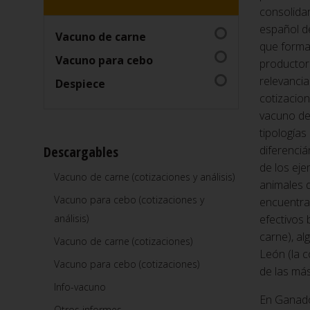
consolidar
español d
Vacuno de carne
que forma
Vacuno para cebo
productor
relevancia
Despiece
cotizacio
vacuno de 
tipología
Descargables
diferenciá
de los eje
Vacuno de carne (cotizaciones y análisis)
animales 
Vacuno para cebo (cotizaciones y
encuentra
análisis)
efectivos 
carne), al
Vacuno de carne (cotizaciones)
León (la 
Vacuno para cebo (cotizaciones)
de las más
Info-vacuno
En Ganado 
Otros informes