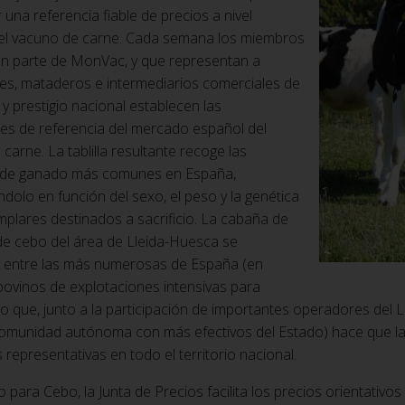
 una referencia fiable de precios a nivel
el vacuno de carne. Cada semana los miembros
n parte de MonVac, y que representan a
es, mataderos e intermediarios comerciales de
 y prestigio nacional establecen las
nes de referencia del mercado español del
carne. La tablilla resultante recoge las
s de ganado más comunes en España,
ndolo en función del sexo, el peso y la genética
mplares destinados a sacrificio. La cabaña de
de cebo del área de Lleida-Huesca se
 entre las más numerosas de España (en
bovinos de explotaciones intensivas para
go que, junto a la participación de importantes operadores del L
comunidad autónoma con más efectivos del Estado) hace que 
 representativas en todo el territorio nacional.
para Cebo, la Junta de Precios facilita los precios orientativ