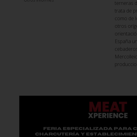
terneras d
trata de p
como de l
otros oríg
orientació
España un 
cebaderos,
Mercolleid
produccio