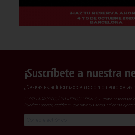
¡Suscríbete a nuestra n
¿Deseas estar informado en todo momento de las no
LLOTJA AGROPECUÀRIA MERCOLLEIDA, S.A., como responsable del t
Puedes acceder, rectificar y suprimir tus datos, así como ejer