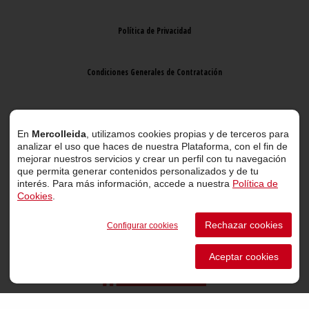
Política de Privacidad
Condiciones Generales de Contratación
Aviso Legal
En
Mercolleida
, utilizamos cookies propias y de terceros para
analizar el uso que haces de nuestra Plataforma, con el fin de
mejorar nuestros servicios y crear un perfil con tu navegación
que permita generar contenidos personalizados y de tu
interés. Para más información, accede a nuestra
Política de
Cookies
.
© 2026 Mercolleida. Todos los derechos reservados.
Rechazar cookies
Configurar cookies
Proyecto web
desarrollado por
ACTIUM Digital
Aceptar cookies