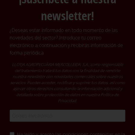
newsletter!
¿Deseas estar informado en todo momento de las
novedades del sector? Introduce tu correo
electrónico a continuación y recibirás información de
forma periódica
LLOTJA AGROPECUÀRIA MERCOLLEIDA, S.A., como responsable
del tratamiento tratará tus datos con la finalidad de remitirte
nuestra newsletter con novedades comerciales sobre nuestros
servicios. Puedes acceder, rectificar y suprimir tus datos, así como
ejercer otros derechos consultando la información adicional y
detallada sobre protección de datos en nuestra
Política de
Privacidad
.
He leído y acepto las condiciones contenidas en la