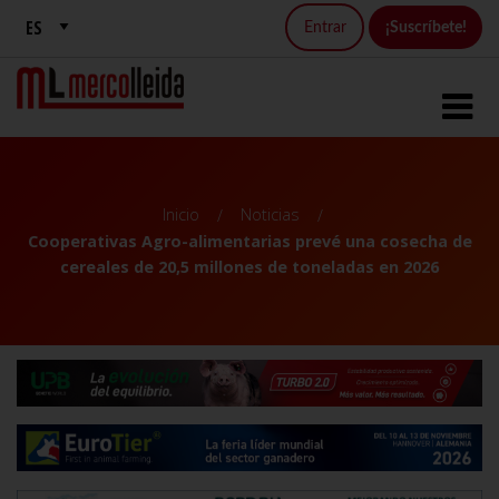
Entrar
¡Suscríbete!
Inicio
Noticias
Cooperativas Agro-alimentarias prevé una cosecha de
cereales de 20,5 millones de toneladas en 2026