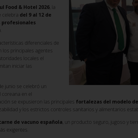
ul Food & Hotel 2026
, la
se celebra
del 9 al 12 de
s profesionales
.
cterísticas diferenciales de
 los principales agentes
toridades locales el
tan iniciar las
de junio se celebró un
 coreana en el
ión se expusieron las principales
fortalezas del modelo de
trazabilidad y los estrictos controles sanitarios y alimentarios es
 carne de vacuno española
, un producto seguro, jugoso y tie
ás exigentes.