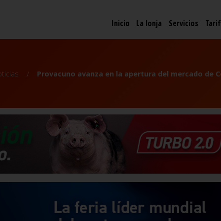
Inicio
La lonja
Servicios
Tari
ticias
Provacuno avanza en la apertura del mercado de C