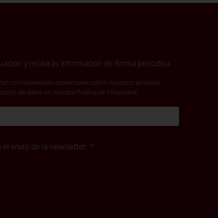
ación y recibirás información de forma periódica
ter con novedades comerciales sobre nuestros servicios.
tección de datos en nuestra
Política de Privacidad
.
el envío de la newsletter.