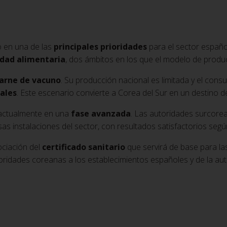
 en una de las
principales prioridades
para el sector españo
idad alimentaria
, dos ámbitos en los que el modelo de produ
arne de vacuno
. Su producción nacional es limitada y el con
ales
. Este escenario convierte a Corea del Sur en un destino d
actualmente en una
fase avanzada
. Las autoridades surcorea
as instalaciones del sector, con resultados satisfactorios segú
ciación del
certificado sanitario
que servirá de base para la
utoridades coreanas a los establecimientos españoles y de la au