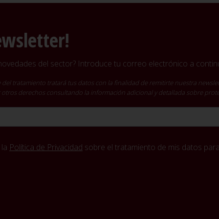
ewsletter!
vedades del sector? Introduce tu correo electrónico a continu
ratamiento tratará tus datos con la finalidad de remitirte nuestra newslet
cer otros derechos consultando la información adicional y detallada sobre pro
 la
Política de Privacidad
sobre el tratamiento de mis datos para 