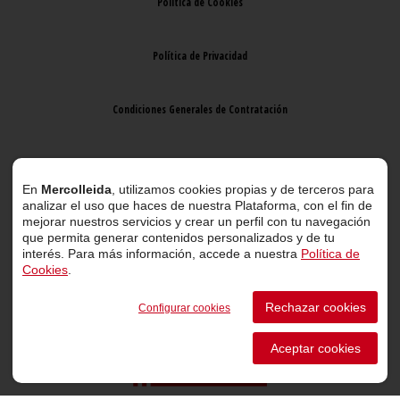
Política de Cookies
Política de Privacidad
Condiciones Generales de Contratación
Aviso Legal
En
Mercolleida
, utilizamos cookies propias y de terceros para
analizar el uso que haces de nuestra Plataforma, con el fin de
mejorar nuestros servicios y crear un perfil con tu navegación
que permita generar contenidos personalizados y de tu
interés. Para más información, accede a nuestra
Política de
Cookies
.
© 2026 Mercolleida. Todos los derechos reservados.
Rechazar cookies
Configurar cookies
Proyecto web
desarrollado por
ACTIUM Digital
Aceptar cookies