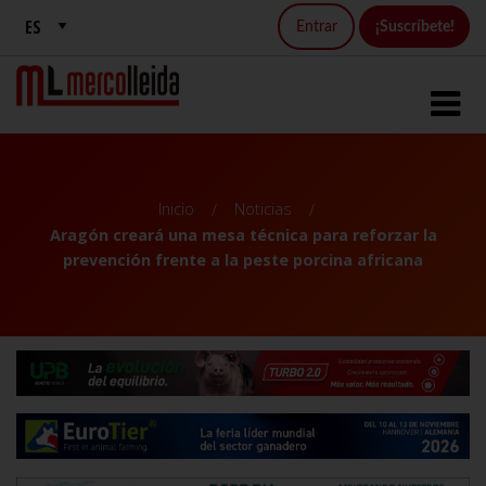
Entrar
¡Suscríbete!
Inicio
Noticias
Aragón creará una mesa técnica para reforzar la
prevención frente a la peste porcina africana