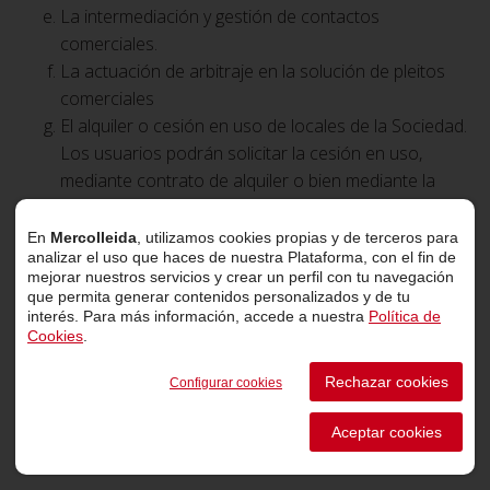
La intermediación y gestión de contactos
comerciales.
La actuación de arbitraje en la solución de pleitos
comerciales
El alquiler o cesión en uso de locales de la Sociedad.
Los usuarios podrán solicitar la cesión en uso,
mediante contrato de alquiler o bien mediante la
fórmula jurídica que el Consejo de Administración
apruebe, de los locales o espacios privados
En
Mercolleida
, utilizamos cookies propias y de terceros para
analizar el uso que haces de nuestra Plataforma, con el fin de
existentes en las instalaciones.
mejorar nuestros servicios y crear un perfil con tu navegación
La Sociedad gestionará la ubicación en sus
que permita generar contenidos personalizados y de tu
instalaciones de organismos y entidades públicas y
interés. Para más información, accede a nuestra
Política de
Cookies
.
privadas, con objeto que prestar servicios
complementarios a los usuarios del Mercado. Su
Rechazar cookies
Configurar cookies
actividad será en todo caso complementaria y nunca
opuesta a los intereses de la Sociedad y del Mercado.
Aceptar cookies