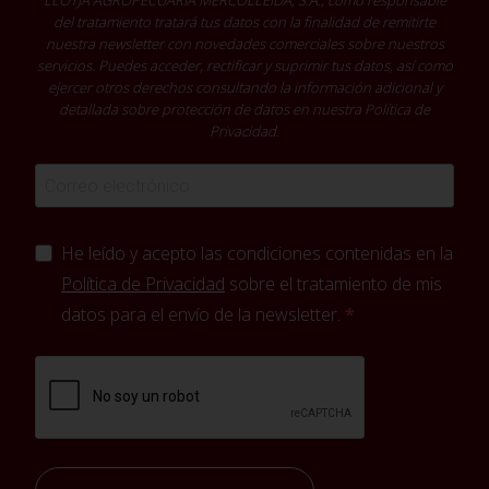
LLOTJA AGROPECUÀRIA MERCOLLEIDA, S.A., como responsable
del tratamiento tratará tus datos con la finalidad de remitirte
nuestra newsletter con novedades comerciales sobre nuestros
servicios. Puedes acceder, rectificar y suprimir tus datos, así como
ejercer otros derechos consultando la información adicional y
detallada sobre protección de datos en nuestra
Política de
Privacidad
.
He leído y acepto las condiciones contenidas en la
Política de Privacidad
sobre el tratamiento de mis
datos para el envío de la newsletter.