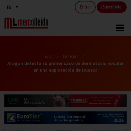
Entrar
¡Suscríbete!
Inicio
Noticias
Aragón detecta su primer caso de dermatosis nodular
en una explotación de Huesca