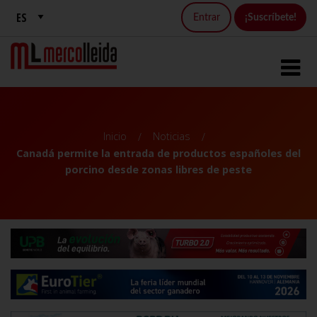
Entrar
¡Suscríbete!
Inicio
Noticias
Canadá permite la entrada de productos españoles del
porcino desde zonas libres de peste