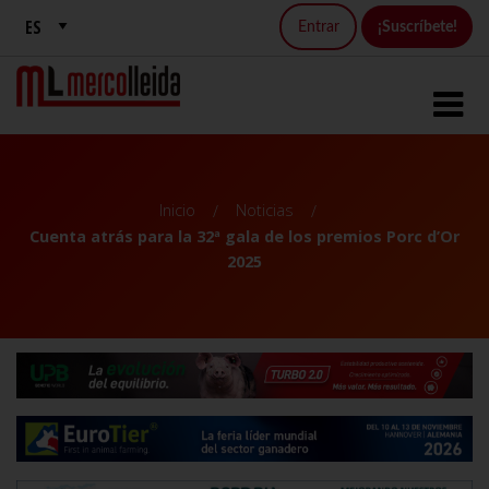
Entrar
¡Suscríbete!
Inicio
Noticias
Cuenta atrás para la 32ª gala de los premios Porc d’Or
2025