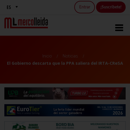
Entrar
¡Suscríbete!
Inicio
Noticias
El Gobierno descarta que la PPA saliera del IRTA-CReSA