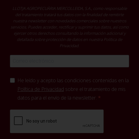
LLOTJA AGROPECUÀRIA MERCOLLEIDA, S.A., como responsable
del tratamiento tratará tus datos con la finalidad de remitirte
nuestra newsletter con novedades comerciales sobre nuestros
servicios. Puedes acceder, rectificar y suprimir tus datos, así como
ejercer otros derechos consultando la información adicional y
detallada sobre protección de datos en nuestra
Política de
Privacidad
.
He leído y acepto las condiciones contenidas en la
Política de Privacidad
sobre el tratamiento de mis
datos para el envío de la newsletter.