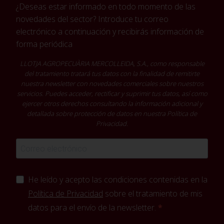
¿Deseas estar informado en todo momento de las
novedades del sector? Introduce tu correo
electrónico a continuación y recibirás información de
forma periódica
LLOTJA AGROPECUÀRIA MERCOLLEIDA, S.A., como responsable
del tratamiento tratará tus datos con la finalidad de remitirte
nuestra newsletter con novedades comerciales sobre nuestros
servicios. Puedes acceder, rectificar y suprimir tus datos, así como
ejercer otros derechos consultando la información adicional y
detallada sobre protección de datos en nuestra
Política de
Privacidad
.
He leído y acepto las condiciones contenidas en la
Política de Privacidad
sobre el tratamiento de mis
datos para el envío de la newsletter.