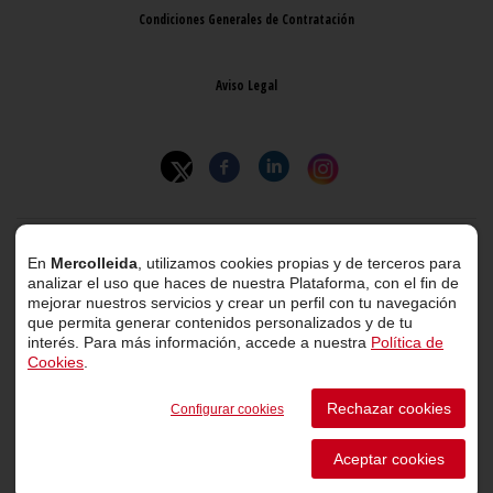
Condiciones Generales de Contratación
Aviso Legal
© 2026 Mercolleida. Todos los derechos reservados.
En
Mercolleida
, utilizamos cookies propias y de terceros para
analizar el uso que haces de nuestra Plataforma, con el fin de
Proyecto web
desarrollado por
ACTIUM Digital
mejorar nuestros servicios y crear un perfil con tu navegación
que permita generar contenidos personalizados y de tu
interés. Para más información, accede a nuestra
Política de
Cookies
.
Rechazar cookies
Portal de transparencia
Configurar cookies
Canal de comunicación de informantes
Aceptar cookies
Perfil del Contratante