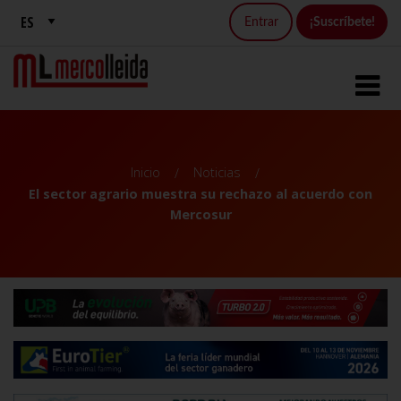
Entrar
¡Suscríbete!
Inicio
Noticias
El sector agrario muestra su rechazo al acuerdo con
Mercosur