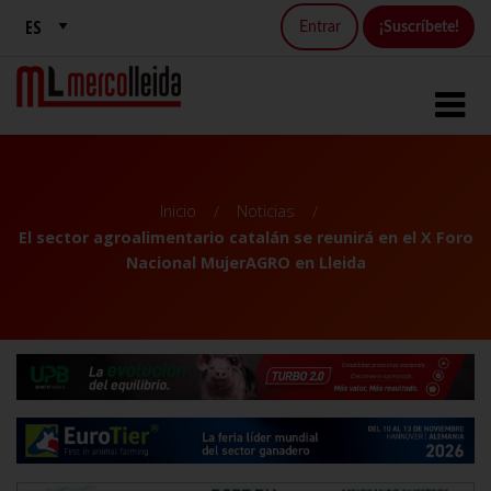
Entrar
¡Suscríbete!
Inicio
Noticias
El sector agroalimentario catalán se reunirá en el X Foro
Nacional MujerAGRO en Lleida