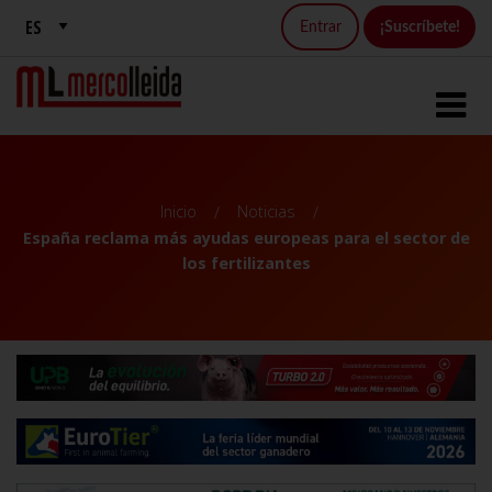
Entrar
¡Suscríbete!
Inicio
Noticias
España reclama más ayudas europeas para el sector de
los fertilizantes