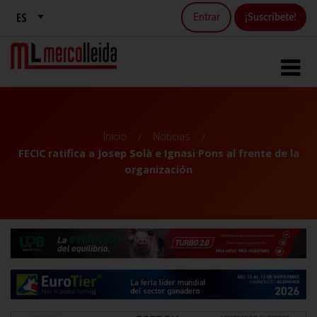
Entrar
¡Suscríbete!
Inicio
Noticias
FECIC ratifica a Josep Solà e Ignasi Pons al frente de la
organización