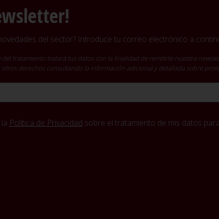
ewsletter!
vedades del sector? Introduce tu correo electrónico a continu
ratamiento tratará tus datos con la finalidad de remitirte nuestra newslet
cer otros derechos consultando la información adicional y detallada sobre pro
 la
Política de Privacidad
sobre el tratamiento de mis datos para 