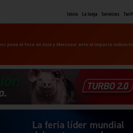
Inicio
La lonja
Servicios
Tari
orc pone el foco en Asia y Mercosur ante el impacto indirecto 