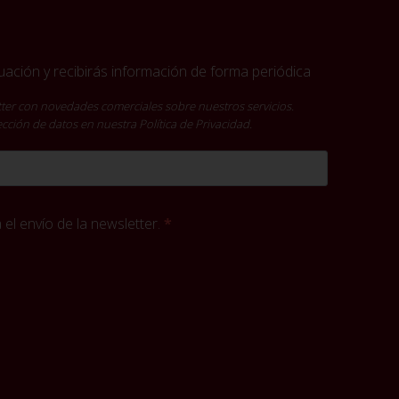
ación y recibirás información de forma periódica
ter con novedades comerciales sobre nuestros servicios.
tección de datos en nuestra
Política de Privacidad
.
el envío de la newsletter.