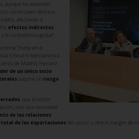
es, aunque ha advertido
ctos comerciales directos
nidos, afectarían a
 los
efectos indirectos
y la competencia global”.
Doctrina Trump en el
sia (China) e Iberoamérica
ncieros de Madrid, Herranz
der de un único socio
terales
supone un
riesgo
mercados
, que el sector
opción, sino una necesidad
nto de las relaciones
 total de las exportaciones
del sector y ofrece margen de c