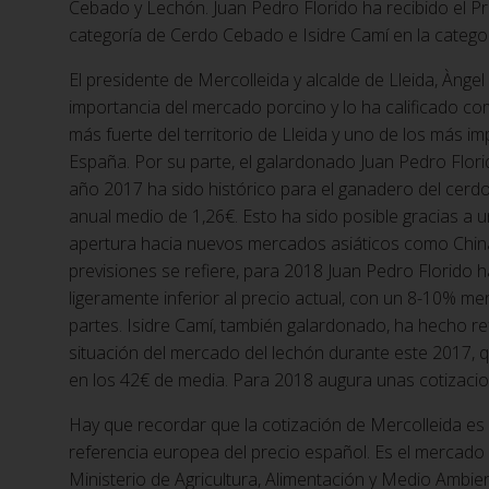
Cebado y Lechón. Juan Pedro Florido ha recibido el P
categoría de Cerdo Cebado e Isidre Camí en la categ
El presidente de Mercolleida y alcalde de Lleida, Ànge
importancia del mercado porcino y lo ha calificado c
más fuerte del territorio de Lleida y uno de los más i
España. Por su parte, el galardonado Juan Pedro Flori
año 2017 ha sido histórico para el ganadero del cerd
anual medio de 1,26€. Esto ha sido posible gracias a 
apertura hacia nuevos mercados asiáticos como China
previsiones se refiere, para 2018 Juan Pedro Florido 
ligeramente inferior al precio actual, con un 8-10% m
partes. Isidre Camí, también galardonado, ha hecho re
situación del mercado del lechón durante este 2017, 
en los 42€ de media. Para 2018 augura unas cotizacio
Hay que recordar que la cotización de Mercolleida es
referencia europea del precio español. Es el mercado
Ministerio de Agricultura, Alimentación y Medio Ambi