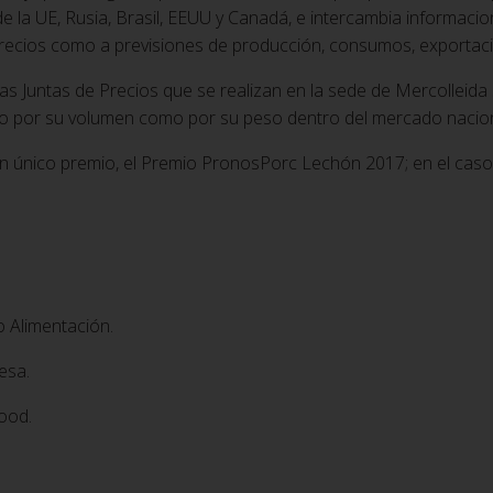
e la UE, Rusia, Brasil, EEUU y Canadá, e intercambia informaci
 precios como a previsiones de producción, consumos, exportación
las Juntas de Precios que se realizan en la sede de Mercollei
to por su volumen como por su peso dentro del mercado naciona
n único premio, el Premio PronosPorc Lechón 2017; en el caso
 Alimentación.
esa.
ood.