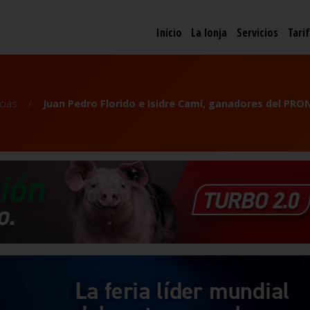
Inicio
La lonja
Servicios
Tari
cias
Juan Pedro Florido e Isidre Camí, ganadores del PR