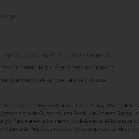
el Segre
ente productora: Josep Mª Rodié de Vall Companys.
iente compradora: Miguel Ángel Ortega de Campofrío.
lidad: Joan Cercós, de Agropecuària de Guissona.
deros (Campofrío Food Group, Costa Brava, ElPozo Alimentació
(Agropecuària de Guissona, Inga Food, Juan Jiménez García, Le
ys). Paralelamente, los miembros de la mesa del lechón se d
YAK Fàbrica de Pinsos Compostos) y tres empresas vendedoras (