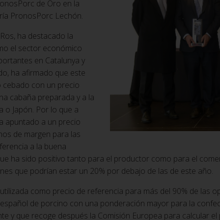
ronosPorc de Oro en la
oría PronosPorc Lechón.
l Ros, ha destacado la
omo el sector económico
mportantes en Catalunya y
do, ha afirmado que este
o cebado con un precio
una cabaña preparada y a la
 o Japón. Por lo que a
ha apuntado a un precio
enos de margen para las
ferencia a la buena
que ha sido positivo tanto para el productor como para el com
nes que podrían estar un 20% por debajo de las de este año.
 utilizada como precio de referencia para más del 90% de las o
 español de porcino con una ponderación mayor para la confecc
ente y que recoge después la Comisión Europea para calcular e