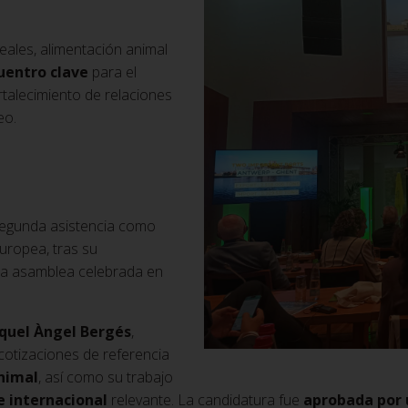
eales, alimentación animal
uentro clave
para el
ortalecimiento de relaciones
eo.
segunda asistencia como
uropea, tras su
la asamblea celebrada en
quel Àngel Bergés
,
 cotizaciones de referencia
animal
, así como su trabajo
e internacional
relevante. La candidatura fue
aprobada por