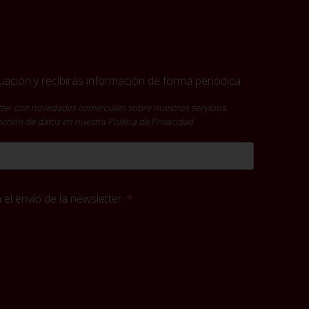
ación y recibirás información de forma periódica
ter con novedades comerciales sobre nuestros servicios.
tección de datos en nuestra
Política de Privacidad
.
el envío de la newsletter.