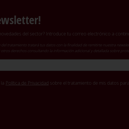
ewsletter!
vedades del sector? Introduce tu correo electrónico a continu
ratamiento tratará tus datos con la finalidad de remitirte nuestra newslet
cer otros derechos consultando la información adicional y detallada sobre pro
 la
Política de Privacidad
sobre el tratamiento de mis datos para 