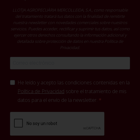
LLOTJA AGROPECUÀRIA MERCOLLEIDA, S.A., como responsable
del tratamiento tratará tus datos con la finalidad de remitirte
nuestra newsletter con novedades comerciales sobre nuestros
servicios. Puedes acceder, rectificar y suprimir tus datos, así como
ejercer otros derechos consultando la información adicional y
detallada sobre protección de datos en nuestra
Política de
Privacidad
.
He leído y acepto las condiciones contenidas en la
Política de Privacidad
sobre el tratamiento de mis
datos para el envío de la newsletter.