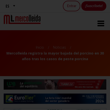
Entrar
¡Suscríbete!
Inicio
Noticias
Mercolleida registra la mayor bajada del porcino en 30
años tras los casos de peste porcina