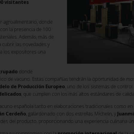
00 visitantes
or agroalimentario, donde
 con la presencia de 100
isteriales. Además, más de
 cubrir las novedades y
a los expositores una
grupado
donde
ico de vacuno. Estas compañías tendrán la oportunidad de most
elo de Producción Europeo
, uno de los sistemas de contro
delicados
, que cumplen con los más altos estándares de calida
e vacuno española tanto en elaboraciones tradicionales como en
án Cerdeño
, galardonado con dos estrellas Michelin, y
Juanmi
dades del producto, proporcionando una experiencia culinaria ún
firma su compromiso con la
promoción internacional
de la c