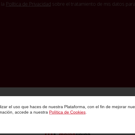
 la
Política de Privacidad
sobre el tratamiento de mis datos para 
Política de Privacidad
Condiciones Generales de Contratación
Aviso Legal
lizar el uso que haces de nuestra Plataforma, con el fin de mejorar nue
rmación, accede a nuestra
Política de Cookies
.