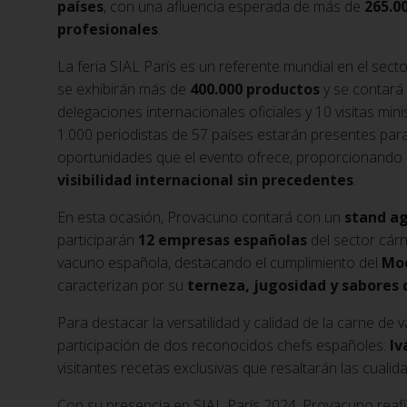
países
, con una afluencia esperada de más de
265.0
profesionales
.
La feria SIAL París es un referente mundial en el sect
se exhibirán más de
400.000 productos
y se contará
delegaciones internacionales oficiales y 10 visitas min
1.000 periodistas de 57 países estarán presentes para
oportunidades que el evento ofrece, proporcionando 
visibilidad internacional sin precedentes
.
En esta ocasión, Provacuno contará con un
stand a
participarán
12 empresas españolas
del sector cárn
vacuno española, destacando el cumplimiento del
Mod
caracterizan por su
terneza, jugosidad y sabores 
Para destacar la versatilidad y calidad de la carne d
participación de dos reconocidos chefs españoles:
Iv
visitantes recetas exclusivas que resaltarán las cuali
Con su presencia en SIAL París 2024, Provacuno rea