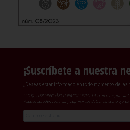
¡Suscríbete a nuestra n
¿Deseas estar informado en todo momento de las no
LLOTJA AGROPECUÀRIA MERCOLLEIDA, S.A., como responsable del t
Puedes acceder, rectificar y suprimir tus datos, así como ejer