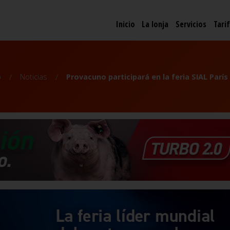
Inicio
La lonja
Servicios
Tari
o
Noticias
Provacuno participará en la feria SIAL París