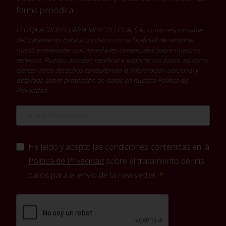
forma periódica
LLOTJA AGROPECUÀRIA MERCOLLEIDA, S.A., como responsable
del tratamiento tratará tus datos con la finalidad de remitirte
nuestra newsletter con novedades comerciales sobre nuestros
servicios. Puedes acceder, rectificar y suprimir tus datos, así como
ejercer otros derechos consultando la información adicional y
detallada sobre protección de datos en nuestra
Política de
Privacidad
.
He leído y acepto las condiciones contenidas en la
Política de Privacidad
sobre el tratamiento de mis
datos para el envío de la newsletter.