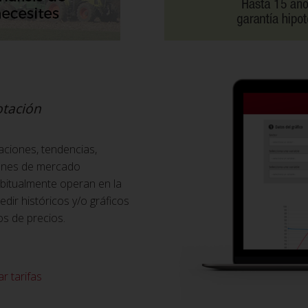
otación
aciones, tendencias,
iones de mercado
abitualmente operan en la
ir históricos y/o gráficos
os de precios.
r tarifas