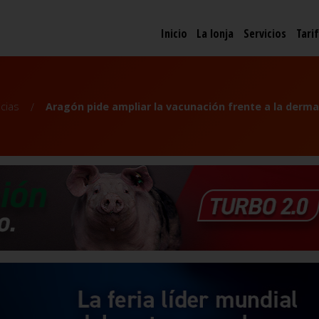
Inicio
La lonja
Servicios
Tari
icias
Aragón pide ampliar la vacunación frente a la derma