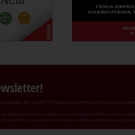
ewsletter!
vedades del sector? Introduce tu correo electrónico a continu
ratamiento tratará tus datos con la finalidad de remitirte nuestra newslet
cer otros derechos consultando la información adicional y detallada sobre pro