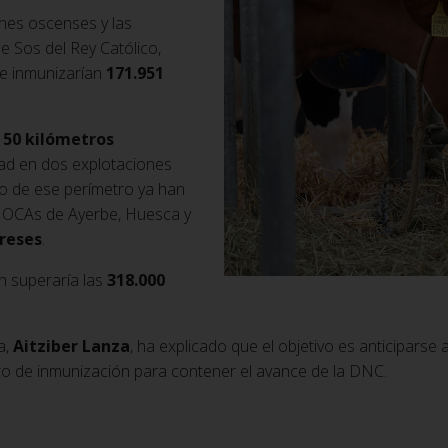
ones oscenses y las
e Sos del Rey Católico,
se inmunizarían
171.951
e
50 kilómetros
dad en dos explotaciones
ro de ese perímetro ya han
 OCAs de Ayerbe, Huesca y
 reses
.
ón superaría las
318.000
a,
Aitziber Lanza
, ha explicado que el objetivo es anticiparse
ro de inmunización para contener el avance de la DNC.