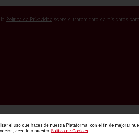
 la
Política de Privacidad
sobre el tratamiento de mis datos para 
Política de Privacidad
Condiciones Generales de Contratación
Aviso Legal
lizar el uso que haces de nuestra Plataforma, con el fin de mejorar nue
rmación, accede a nuestra
Política de Cookies
.