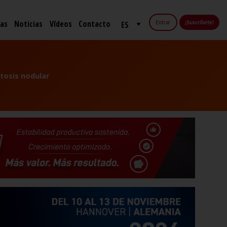
fas
Noticias
Vídeos
Contacto
Entrar
¡Suscríbete!
tosis nodular