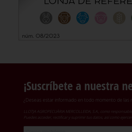
¡Suscríbete a nuestra n
¿Deseas estar informado en todo momento de las no
LLOTJA AGROPECUÀRIA MERCOLLEIDA, S.A., como responsable del t
Puedes acceder, rectificar y suprimir tus datos, así como ejer