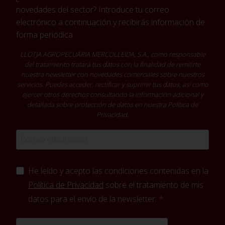
novedades del sector? Introduce tu correo
electrónico a continuación y recibirás información de
forma periódica
LLOTJA AGROPECUÀRIA MERCOLLEIDA, S.A., como responsable
del tratamiento tratará tus datos con la finalidad de remitirte
nuestra newsletter con novedades comerciales sobre nuestros
servicios. Puedes acceder, rectificar y suprimir tus datos, así como
ejercer otros derechos consultando la información adicional y
detallada sobre protección de datos en nuestra
Política de
Privacidad
.
He leído y acepto las condiciones contenidas en la
Política de Privacidad
sobre el tratamiento de mis
datos para el envío de la newsletter.