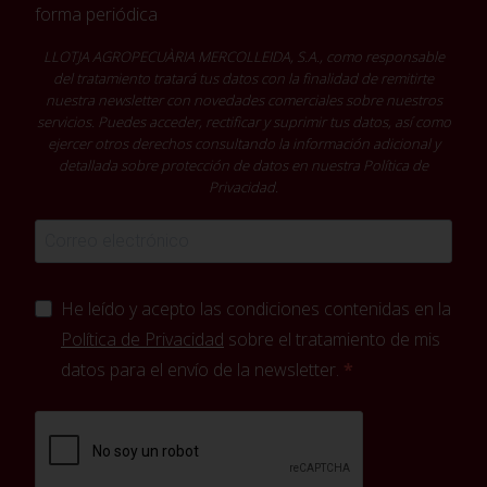
forma periódica
LLOTJA AGROPECUÀRIA MERCOLLEIDA, S.A., como responsable
del tratamiento tratará tus datos con la finalidad de remitirte
nuestra newsletter con novedades comerciales sobre nuestros
servicios. Puedes acceder, rectificar y suprimir tus datos, así como
ejercer otros derechos consultando la información adicional y
detallada sobre protección de datos en nuestra
Política de
Privacidad
.
He leído y acepto las condiciones contenidas en la
Política de Privacidad
sobre el tratamiento de mis
datos para el envío de la newsletter.