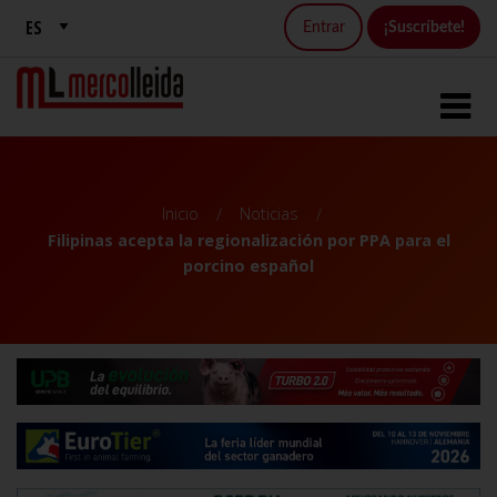
Entrar
¡Suscríbete!
Inicio
Noticias
Filipinas acepta la regionalización por PPA para el
porcino español