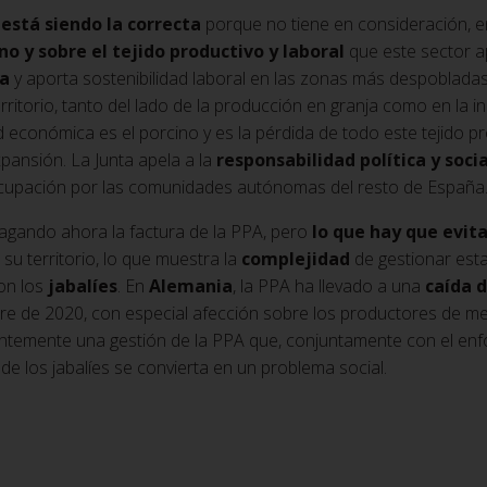
 está siendo la correcta
porque no tiene en consideración, en
no y sobre el tejido productivo y laboral
que este sector a
ña
y aporta sostenibilidad laboral en las zonas más despobladas 
rritorio, tanto del lado de la producción en granja como en la i
d económica es el porcino y es la pérdida de todo este tejido p
ansión. La Junta apela a la
responsabilidad política y soci
ocupación por las comunidades autónomas del resto de España
agando ahora la factura de la PPA, pero
lo que hay que evit
su territorio, lo que muestra la
complejidad
de gestionar esta 
on los
jabalíes
. En
Alemania
, la PPA ha llevado a una
caída d
e de 2020, con especial afección sobre los productores de me
temente una gestión de la PPA que, conjuntamente con el enfoq
 de los jabalíes se convierta en un problema social.