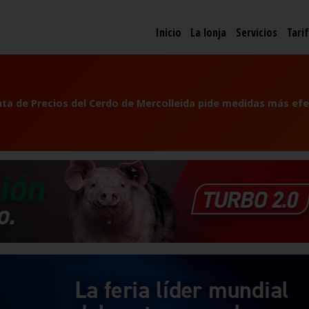
Inicio
La lonja
Servicios
Tari
nta de Precios del Cerdo de Mercolleida pide medidas más efe