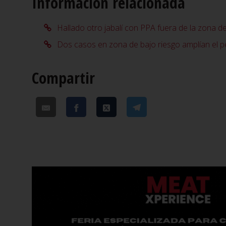
Información relacionada
Hallado otro jabalí con PPA fuera de la zona de
Dos casos en zona de bajo riesgo amplían el 
Compartir