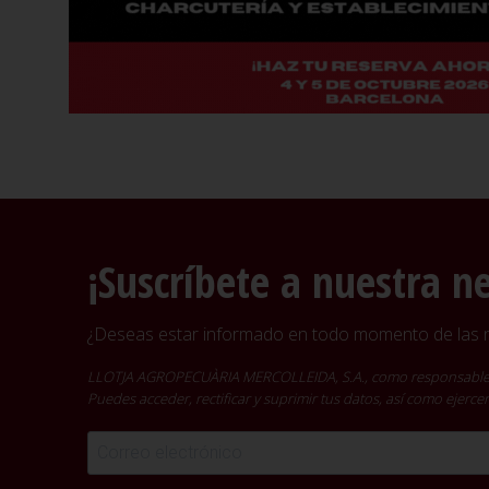
¡Suscríbete a nuestra n
¿Deseas estar informado en todo momento de las no
LLOTJA AGROPECUÀRIA MERCOLLEIDA, S.A., como responsable del t
Puedes acceder, rectificar y suprimir tus datos, así como ejer