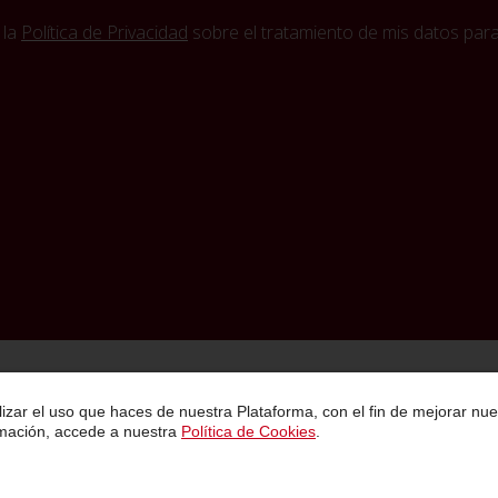
 la
Política de Privacidad
sobre el tratamiento de mis datos para 
Política de Privacidad
Condiciones Generales de Contratación
Aviso Legal
lizar el uso que haces de nuestra Plataforma, con el fin de mejorar nue
rmación, accede a nuestra
Política de Cookies
.