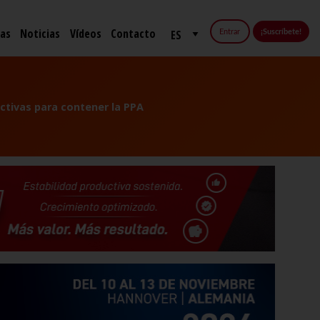
fas
Noticias
Vídeos
Contacto
Entrar
¡Suscríbete!
ctivas para contener la PPA