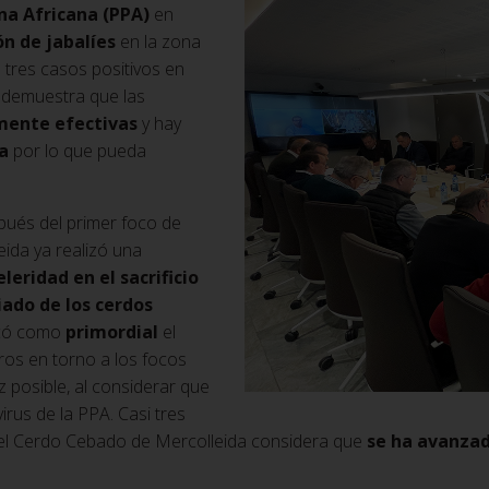
na Africana (PPA)
en
ón de jabalíes
en la zona
 tres casos positivos en
s demuestra que las
emente efectivas
y hay
a
por lo que pueda
ués del primer foco de
ida ya realizó una
eridad en el sacrificio
iado de los cerdos
ficó como
primordial
el
tros en torno a los focos
z posible, al considerar que
virus de la PPA. Casi tres
 del Cerdo Cebado de Mercolleida considera que
se ha avanzad