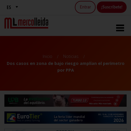
Entrar
¡Suscríbete!
Inicio
Noticias
Dos casos en zona de bajo riesgo amplían el perímetro
por PPA