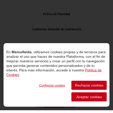
Política de Privacidad
Condiciones Generales de Contratación
Aviso Legal
En
Mercolleida
, utilizamos cookies propias y de terceros para
analizar el uso que haces de nuestra Plataforma, con el fin de
mejorar nuestros servicios y crear un perfil con tu navegación
que permita generar contenidos personalizados y de tu
interés. Para más información, accede a nuestra
Política de
Cookies
.
© 2026 Mercolleida. Todos los derechos reservados.
Rechazar cookies
Configurar cookies
Proyecto web
desarrollado por
ACTIUM Digital
Aceptar cookies