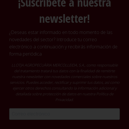
¡Suscríbete a nuestra
newsletter!
¿Deseas estar informado en todo momento de las
novedades del sector? Introduce tu correo
electrónico a continuación y recibirás información de
forma periódica
LLOTJA AGROPECUÀRIA MERCOLLEIDA, S.A., como responsable
del tratamiento tratará tus datos con la finalidad de remitirte
nuestra newsletter con novedades comerciales sobre nuestros
servicios. Puedes acceder, rectificar y suprimir tus datos, así como
ejercer otros derechos consultando la información adicional y
detallada sobre protección de datos en nuestra
Política de
Privacidad
.