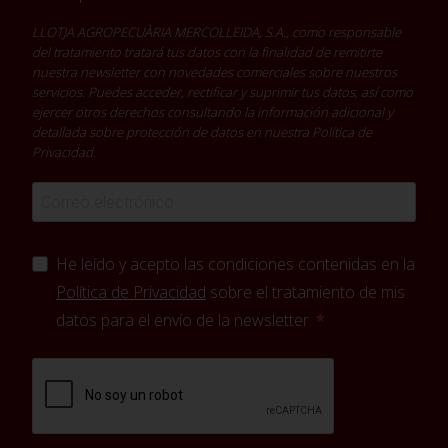
LLOTJA AGROPECUÀRIA MERCOLLEIDA, S.A., como responsable
del tratamiento tratará tus datos con la finalidad de remitirte
nuestra newsletter con novedades comerciales sobre nuestros
servicios. Puedes acceder, rectificar y suprimir tus datos, así como
ejercer otros derechos consultando la información adicional y
detallada sobre protección de datos en nuestra
Política de
Privacidad
.
He leído y acepto las condiciones contenidas en la
Política de Privacidad
sobre el tratamiento de mis
datos para el envío de la newsletter.