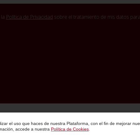
 la
Política de Privacidad
sobre el tratamiento de mis datos para 
Política de Privacidad
Condiciones Generales de Contratación
Aviso Legal
lizar el uso que haces de nuestra Plataforma, con el fin de mejorar nue
rmación, accede a nuestra
Política de Cookies
.