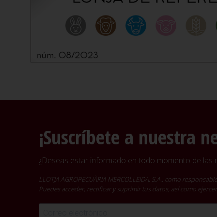
¡Suscríbete a nuestra n
¿Deseas estar informado en todo momento de las no
LLOTJA AGROPECUÀRIA MERCOLLEIDA, S.A., como responsable del t
Puedes acceder, rectificar y suprimir tus datos, así como ejer