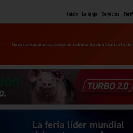
Inicio
La lonja
Servicios
Tari
s
Navarra vacunará a toda su cabaña bovina contra la de