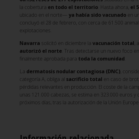
la cobertura
en todo el territorio
. Hasta ahora,
el 
ubicado en el norte—
ya había sido vacunado
en un
concluyó el 28 de febrero, con cerca de 61.500 anima
explotaciones.
Navarra
solicitó en diciembre la
vacunación total
, 
autorizó el norte
. Tras detectarse un nuevo foco en
finalmente aprobada para
toda la comunidad
.
La
dermatosis nodular contagiosa (DNC)
, consi
categoría A, obliga al
sacrificio total
en caso de brot
pérdidas relevantes en producción. El coste de la ca
unas 121.000 cabezas, se estima en 323.000 euros y
próximos días, tras la autorización de la Unión Europe
Información relacionada