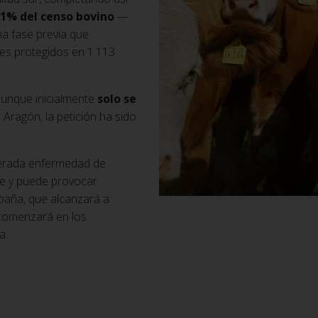
51% del censo bovino
—
a fase previa que
les protegidos en 1.113
aunque inicialmente
solo se
 Aragón, la petición ha sido
derada enfermedad de
e y puede provocar
mpaña, que alcanzará a
 comenzará en los
a.