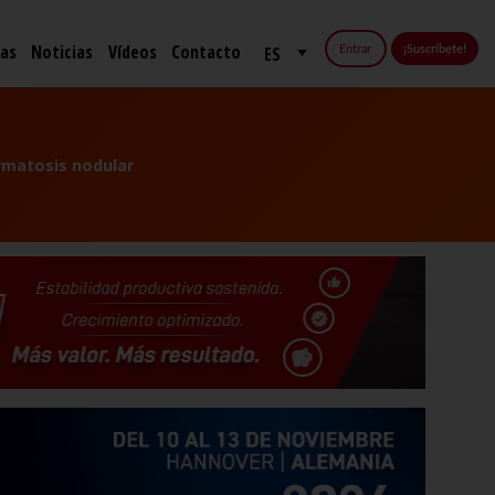
fas
Noticias
Vídeos
Contacto
Entrar
¡Suscríbete!
rmatosis nodular