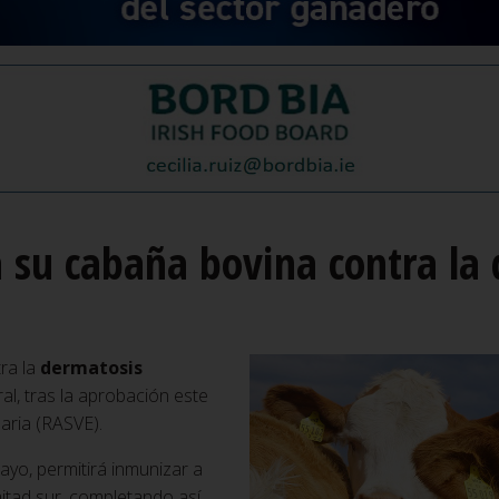
 su cabaña bovina contra la 
ra la
dermatosis
l, tras la aprobación este
naria (RASVE).
yo, permitirá inmunizar a
itad sur, completando así