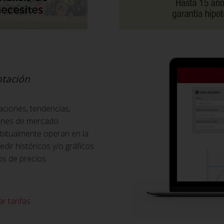
otación
aciones, tendencias,
iones de mercado
abitualmente operan en la
ir históricos y/o gráficos
os de precios.
r tarifas