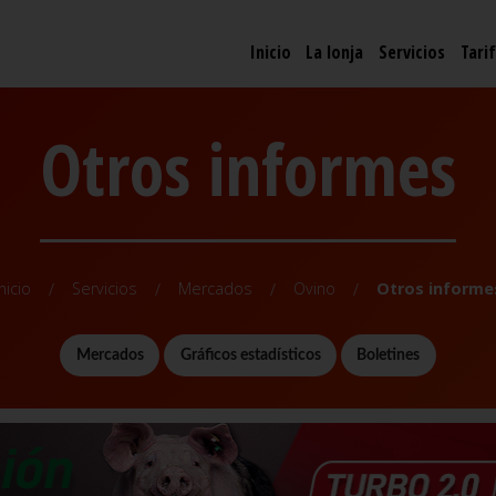
Inicio
La lonja
Servicios
Tari
Otros informes
Inicio
Servicios
Mercados
Ovino
Otros informe
Mercados
Gráficos estadísticos
Boletines