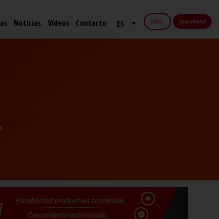
fas
Noticias
Vídeos
Contacto
Entrar
¡Suscríbete!
s