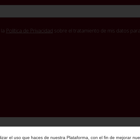
 la
Política de Privacidad
sobre el tratamiento de mis datos para 
Política de Privacidad
Condiciones Generales de Contratación
Aviso Legal
lizar el uso que haces de nuestra Plataforma, con el fin de mejorar nue