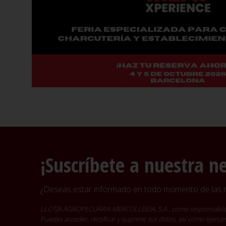
¡Suscríbete a nuestra n
¿Deseas estar informado en todo momento de las no
LLOTJA AGROPECUÀRIA MERCOLLEIDA, S.A., como responsable del t
Puedes acceder, rectificar y suprimir tus datos, así como ejer