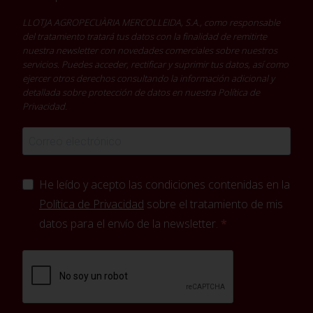
LLOTJA AGROPECUÀRIA MERCOLLEIDA, S.A., como responsable
del tratamiento tratará tus datos con la finalidad de remitirte
nuestra newsletter con novedades comerciales sobre nuestros
servicios. Puedes acceder, rectificar y suprimir tus datos, así como
ejercer otros derechos consultando la información adicional y
detallada sobre protección de datos en nuestra
Política de
Privacidad
.
He leído y acepto las condiciones contenidas en la
Política de Privacidad
sobre el tratamiento de mis
datos para el envío de la newsletter.