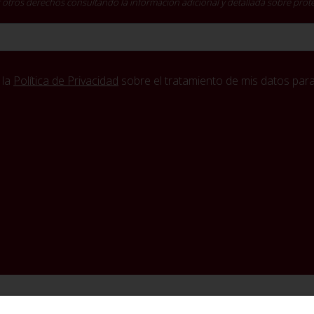
cer otros derechos consultando la información adicional y detallada sobre pro
 la
Política de Privacidad
sobre el tratamiento de mis datos para 
Política de Privacidad
Condiciones Generales de Contratación
Aviso Legal