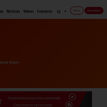
fas
Noticias
Vídeos
Contacto
Entrar
¡Suscríbete!
aíses Bajos