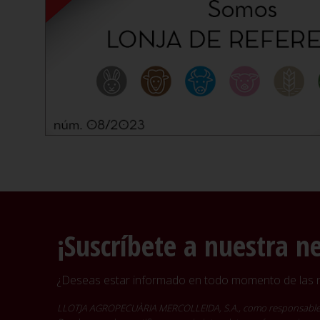
¡Suscríbete a nuestra n
¿Deseas estar informado en todo momento de las no
LLOTJA AGROPECUÀRIA MERCOLLEIDA, S.A., como responsable del t