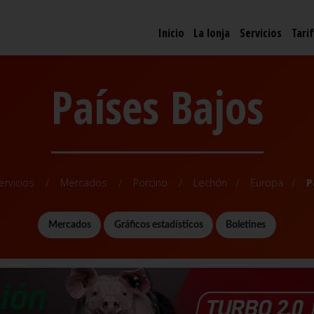
Inicio
La lonja
Servicios
Tari
Países Bajos
ervicios
Mercados
Porcino
Lechón
Europa
P
Mercados
Gráficos estadísticos
Boletines