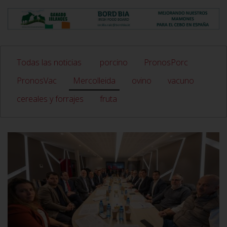
Todas las noticias
porcino
PronosPorc
PronosVac
Mercolleida
ovino
vacuno
cereales y forrajes
fruta
VER