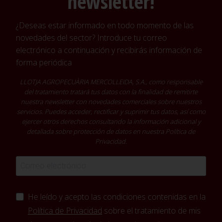
newsletter!
¿Deseas estar informado en todo momento de las
novedades del sector? Introduce tu correo
electrónico a continuación y recibirás información de
forma periódica
LLOTJA AGROPECUÀRIA MERCOLLEIDA, S.A., como responsable
del tratamiento tratará tus datos con la finalidad de remitirte
nuestra newsletter con novedades comerciales sobre nuestros
servicios. Puedes acceder, rectificar y suprimir tus datos, así como
ejercer otros derechos consultando la información adicional y
detallada sobre protección de datos en nuestra
Política de
Privacidad
.
He leído y acepto las condiciones contenidas en la
Política de Privacidad
sobre el tratamiento de mis