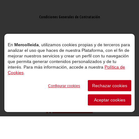
Condiciones Generales de Contratación
Aviso Legal
En
Mercolleida
, utilizamos cookies propias y de terceros para
analizar el uso que haces de nuestra Plataforma, con el fin de
mejorar nuestros servicios y crear un perfil con tu navegación
que permita generar contenidos personalizados y de tu
interés. Para más información, accede a nuestra
Política de
Cookies
.
© 2026 Mercolleida. Todos los derechos reservados.
Rechazar cookies
Configurar cookies
Proyecto web
desarrollado por
ACTIUM Digital
Aceptar cookies
Portal de transparencia
Canal de comunicación de informantes