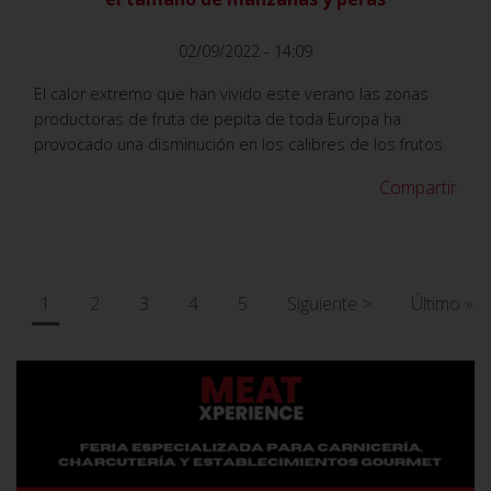
02/09/2022 - 14:09
El calor extremo que han vivido este verano las zonas
productoras de fruta de pepita de toda Europa ha
provocado una disminución en los calibres de los frutos.
Compartir
Paginación
Página
1
Página
2
Página
3
Página
4
Página
5
Siguiente
Siguiente >
Última
Último »
actual
página
página