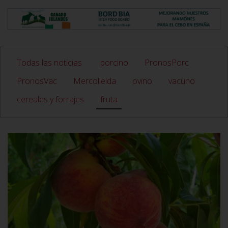
Todas las noticias
porcino
PronosPorc
PronosVac
Mercolleida
ovino
vacuno
cereales y forrajes
fruta
VER