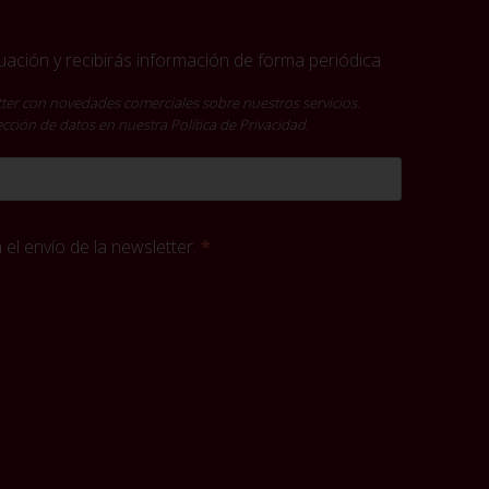
ación y recibirás información de forma periódica
ter con novedades comerciales sobre nuestros servicios.
tección de datos en nuestra
Política de Privacidad
.
el envío de la newsletter.