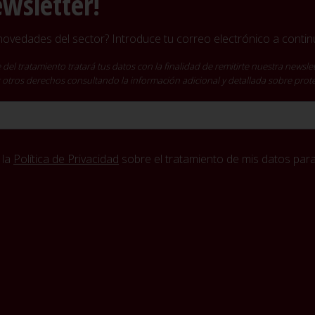
ewsletter!
vedades del sector? Introduce tu correo electrónico a continu
ratamiento tratará tus datos con la finalidad de remitirte nuestra newslet
cer otros derechos consultando la información adicional y detallada sobre pro
 la
Política de Privacidad
sobre el tratamiento de mis datos para 