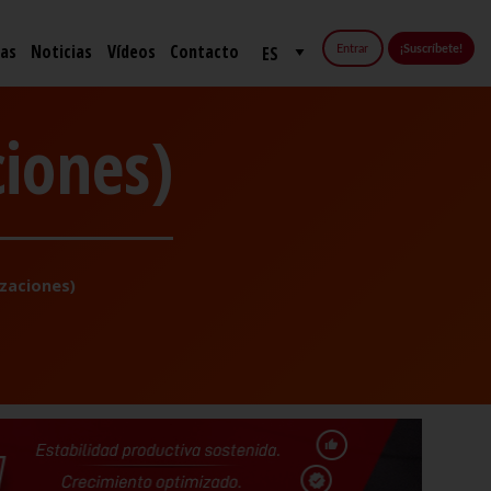
fas
Noticias
Vídeos
Contacto
Entrar
¡Suscríbete!
ciones)
zaciones)