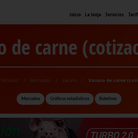
Inicio
La lonja
Servicios
Tari
 de carne (cotiza
Servicios
Mercados
Vacuno
Vacuno de carne (coti
Mercados
Gráficos estadísticos
Boletines