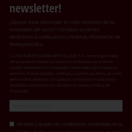
newsletter!
¿Deseas estar informado en todo momento de las
novedades del sector? Introduce tu correo
electrónico a continuación y recibirás información de
forma periódica
LLOTJA AGROPECUÀRIA MERCOLLEIDA, S.A., como responsable
del tratamiento tratará tus datos con la finalidad de remitirte
nuestra newsletter con novedades comerciales sobre nuestros
servicios. Puedes acceder, rectificar y suprimir tus datos, así como
ejercer otros derechos consultando la información adicional y
detallada sobre protección de datos en nuestra
Política de
Privacidad
.
He leído y acepto las condiciones contenidas en la