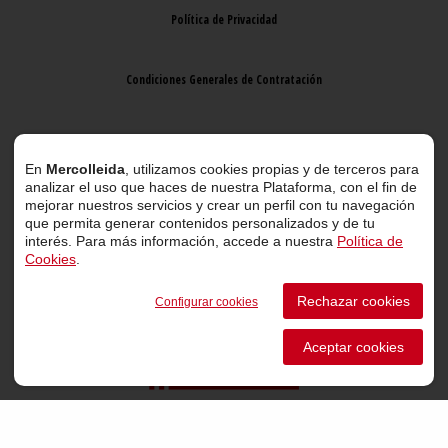
Política de Privacidad
Condiciones Generales de Contratación
Aviso Legal
En
Mercolleida
, utilizamos cookies propias y de terceros para
analizar el uso que haces de nuestra Plataforma, con el fin de
mejorar nuestros servicios y crear un perfil con tu navegación
que permita generar contenidos personalizados y de tu
interés. Para más información, accede a nuestra
Política de
Cookies
.
© 2026 Mercolleida. Todos los derechos reservados.
Rechazar cookies
Configurar cookies
Proyecto web
desarrollado por
ACTIUM Digital
Aceptar cookies
Portal de transparencia