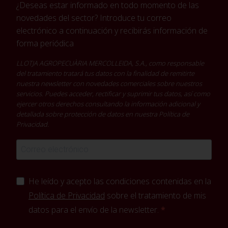
¿Deseas estar informado en todo momento de las
novedades del sector? Introduce tu correo
electrónico a continuación y recibirás información de
forma periódica
LLOTJA AGROPECUÀRIA MERCOLLEIDA, S.A., como responsable
del tratamiento tratará tus datos con la finalidad de remitirte
nuestra newsletter con novedades comerciales sobre nuestros
servicios. Puedes acceder, rectificar y suprimir tus datos, así como
ejercer otros derechos consultando la información adicional y
detallada sobre protección de datos en nuestra
Política de
Privacidad
.
He leído y acepto las condiciones contenidas en la
Política de Privacidad
sobre el tratamiento de mis
datos para el envío de la newsletter.