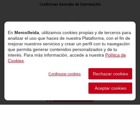
Condiciones Generales de Contratación
Aviso Legal
En
Mercolleida
, utilizamos cookies propias y de terceros para
analizar el uso que haces de nuestra Plataforma, con el fin de
mejorar nuestros servicios y crear un perfil con tu navegación
que permita generar contenidos personalizados y de tu
interés. Para más información, accede a nuestra
Política de
Cookies
.
© 2026 Mercolleida. Todos los derechos reservados.
Rechazar cookies
Configurar cookies
Proyecto web
desarrollado por
ACTIUM Digital
Aceptar cookies
Portal de transparencia
Canal de comunicación de informantes
Perfil del Contratante