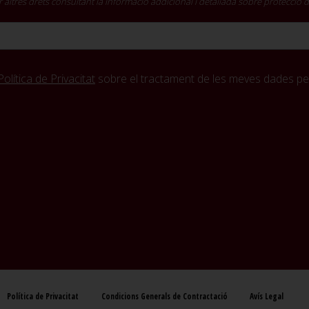
cir altres drets consultant la informació addicional i detallada sobre protecció
Política de Privacitat
sobre el tractament de les meves dades per
Política de Privacitat
Condicions Generals de Contractació
Avís Legal