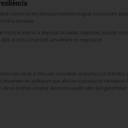
resiliència
ebat comercial des d'una perspectiva integral, incorporant aspec
limentària europea.
van mostrar interès a disposar de dades objectives, estudis sect
 dels acords comercials actualment en negociació.
ons han servit, a més, per consolidar la interlocució d'Anafric 
s dissenyen les polítiques que afecten la producció ramadera i l
així es podran adoptar decisions equilibrades que garanteixin la
.