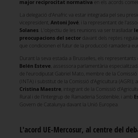
major reciprocitat normativa
en els acords comer
La delegació d'Anafric va estar integrada pel seu pres
vicepresident,
Antoni Jové
; i la representant de l'asso
Solanes
. L'objectiu de les reunions va ser traslladar
l
preocupacions del sector
davant dels reptes regulad
que condicionen el futur de la producció ramadera eu
Durant la seva estada a Brussel·les, els representants
Belén Esteve
, assessora parlamentària especialitza
de l'eurodiputat Gabriel Mato, membre de la Comissió
(INTA) i substitut de la Comissió d'Agricultura (AGRI);
Cristina Maestre
, integrant de la Comissió d'Agricu
Rural i de l'Intergrup de Ramaderia Sostenible; i amb
E
Govern de Catalunya davant la Unió Europea.
L'acord UE-Mercosur, al centre del deb