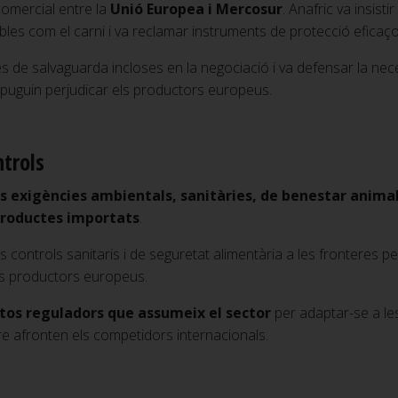
comercial entre la
Unió Europea i Mercosur
. Anafric va insisti
les com el carni i va reclamar instruments de protecció eficaços
es de salvaguarda incloses en la negociació i va defensar la ne
 puguin perjudicar els productors europeus.
ntrols
es exigències ambientals, sanitàries, de benestar anima
 productes importats
.
ls controls sanitaris i de seguretat alimentària a les fronteres 
als productors europeus.
tos reguladors que assumeix el sector
per adaptar-se a les
re afronten els competidors internacionals.