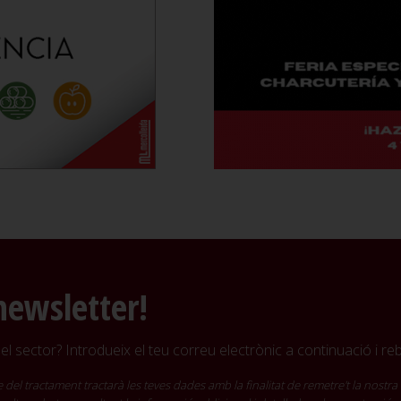
newsletter!
l sector? Introdueix el teu correu electrònic a continuació i r
ractament tractarà les teves dades amb la finalitat de remetre't la nostra 