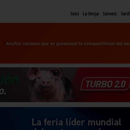
Inici
La llotja
Serveis
Tari
Anafric reclama que es garanteixi la competitivitat del se