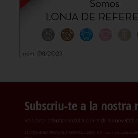
Subscriu-te a la nostra 
Vols estar informat en tot moment de les novetats de
LLOTJA AGROPECUÀRIA MERCOLLEIDA, S.A., com a responsable del t