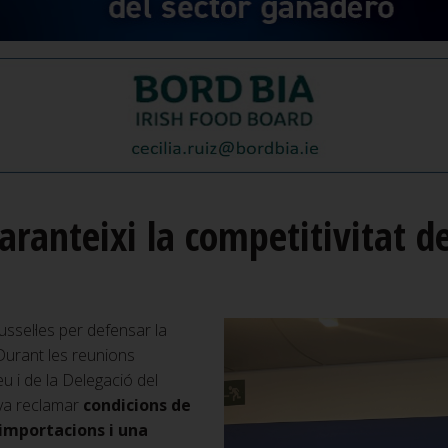
aranteixi la competitivitat d
ussel·les per defensar la
 Durant les reunions
 i de la Delegació del
 va reclamar
condicions de
 importacions i una