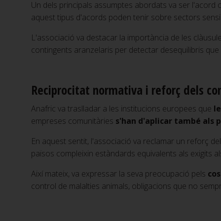
Un dels principals assumptes abordats va ser l'acord 
aquest tipus d'acords poden tenir sobre sectors sensib
L'associació va destacar la importància de les clàusul
contingents aranzelaris per detectar desequilibris que
Reciprocitat normativa i reforç dels co
Anafric va traslladar a les institucions europees que
l
empreses comunitàries
s'han d'aplicar també als
En aquest sentit, l'associació va reclamar un reforç de
països compleixin estàndards equivalents als exigits 
Així mateix, va expressar la seva preocupació pels
cos
control de malalties animals, obligacions que no semp