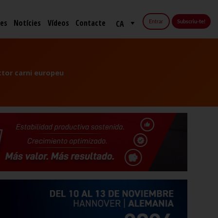
fes
Notícies
Vídeos
Contacte
Entrar
Subscriu-te!
ctor carni europeu