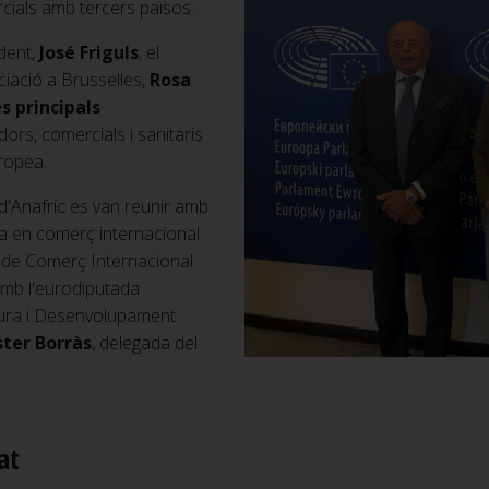
cials amb tercers països.
ident,
José Friguls
; el
ciació a Brussel·les,
Rosa
es principals
ors, comercials i sanitaris
ropea.
 d'Anafric es van reunir amb
da en comerç internacional
 de Comerç Internacional
 amb l'eurodiputada
ltura i Desenvolupament
ster Borràs
, delegada del
at