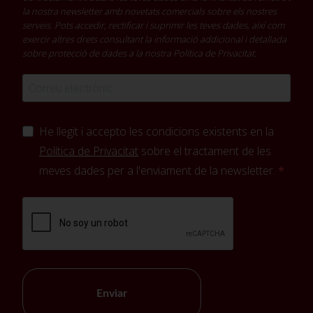
la nostra newsletter amb novetats comercials sobre els nostres
serveis. Pots accedir, rectificar i suprimir les teves dades, així com
exercir altres drets consultant la informació addicional i detallada
sobre protecció de dades a la nostra
Política de Privacitat
.
He llegit i accepto les condicions existents en la
Política de Privacitat
sobre el tractament de les
meves dades per a l'enviament de la newsletter.
Enviar