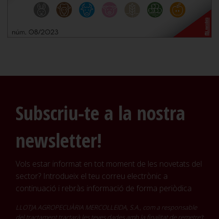
Subscriu-te a la nostra
newsletter!
Vols estar informat en tot moment de les novetats del
sector? Introdueix el teu correu electrònic a
continuació i rebràs informació de forma periòdica
LLOTJA AGROPECUÀRIA MERCOLLEIDA, S.A., com a responsable
del tractament tractarà les teves dades amb la finalitat de remetre't