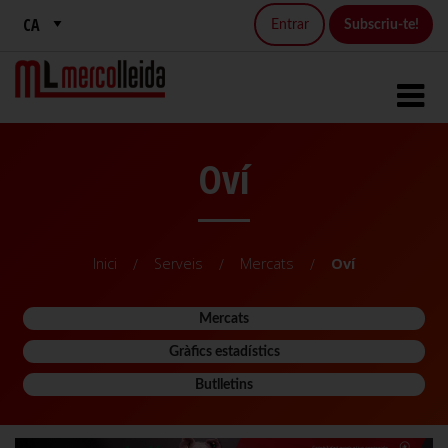
Entrar
Subscriu-te!
Oví
Inici
Serveis
Mercats
Oví
Mercats
Gràfics estadístics
Butlletins