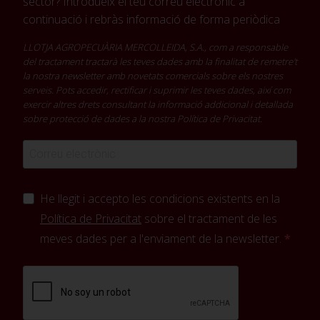
sector? Introdueix el teu correu electrònic a
continuació i rebràs informació de forma periòdica
LLOTJA AGROPECUÀRIA MERCOLLEIDA, S.A., com a responsable
del tractament tractarà les teves dades amb la finalitat de remetre't
la nostra newsletter amb novetats comercials sobre els nostres
serveis. Pots accedir, rectificar i suprimir les teves dades, així com
exercir altres drets consultant la informació addicional i detallada
sobre protecció de dades a la nostra
Política de Privacitat
.
He llegit i accepto les condicions existents en la
Política de Privacitat
sobre el tractament de les
meves dades per a l'enviament de la newsletter.