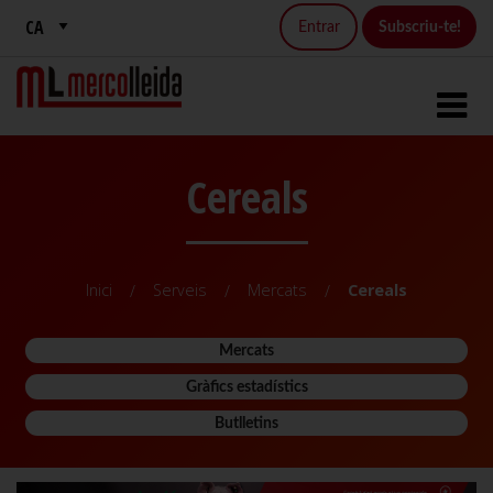
Entrar
Subscriu-te!
Cereals
Inici
Serveis
Mercats
Cereals
Mercats
Gràfics estadístics
Butlletins