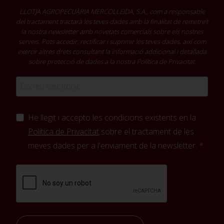
LLOTJA AGROPECUÀRIA MERCOLLEIDA, S.A., com a responsable
del tractament tractarà les teves dades amb la finalitat de remetre't
la nostra newsletter amb novetats comercials sobre els nostres
serveis. Pots accedir, rectificar i suprimir les teves dades, així com
exercir altres drets consultant la informació addicional i detallada
sobre protecció de dades a la nostra
Política de Privacitat
.
He llegit i accepto les condicions existents en la
Política de Privacitat
sobre el tractament de les
meves dades per a l'enviament de la newsletter.