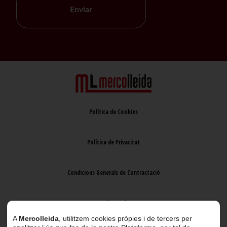
Enviar
Política de Cookies
Política de Privacitat
Condicions Generals de Contractació
Avís Legal
A
Mercolleida
, utilitzem cookies pròpies i de tercers per