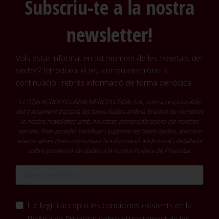
Subscriu-te a la nostra
newsletter!
Vols estar informat en tot moment de les novetats del
sector? Introdueix el teu correu electrònic a
continuació i rebràs informació de forma periòdica
LLOTJA AGROPECUÀRIA MERCOLLEIDA, S.A., com a responsable
del tractament tractarà les teves dades amb la finalitat de remetre't
la nostra newsletter amb novetats comercials sobre els nostres
serveis. Pots accedir, rectificar i suprimir les teves dades, així com
exercir altres drets consultant la informació addicional i detallada
sobre protecció de dades a la nostra
Política de Privacitat
.
He llegit i accepto les condicions existents en la