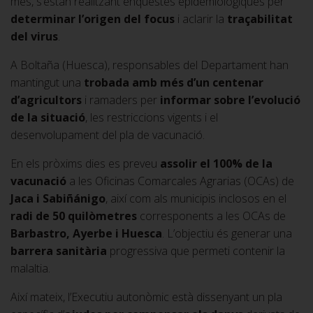
més, s’estan realitzant enquestes epidemiològiques per
determinar l’origen del focus
i aclarir la
traçabilitat
del virus
.
A Boltaña (Huesca), responsables del Departament han
mantingut una
trobada amb més d’un centenar
d’agricultors
i ramaders per
informar sobre l’evolució
de la situació
, les restriccions vigents i el
desenvolupament del pla de vacunació.
En els pròxims dies es preveu
assolir el 100% de la
vacunació
a les Oficinas Comarcales Agrarias (OCAs) de
Jaca i Sabiñánigo
, així com als municipis inclosos en el
radi de 50 quilòmetres
corresponents a les OCAs de
Barbastro, Ayerbe i Huesca
. L’objectiu és generar una
barrera sanitària
progressiva que permeti contenir la
malaltia.
Així mateix, l’Executiu autonòmic està dissenyant un pla