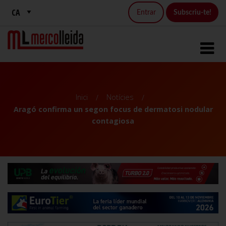
Entrar
Subscriu-te!
Inici
Notícies
Aragó confirma un segon focus de dermatosi nodular
contagiosa