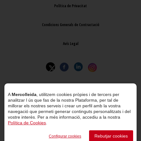
Política de Privacitat
Condicions Generals de Contractació
Avís Legal
© 2026 Mercolleida. Tots els drets reservats.
A
Mercolleida
, utilitzem cookies pròpies i de tercers per
analitzar l ús que fas de la nostra Plataforma, per tal de
Projecte web
desenvolupat per
ACTIUM Digital
millorar els nostres serveis i crear un perfil amb la vostra
navegació que permeti generar continguts personalitzats i del
vostre interès. Per a més informació, accediu a la nostra
Política de Cookies
.
Rebutjar cookies
Portal de transparència
Configurar cookies