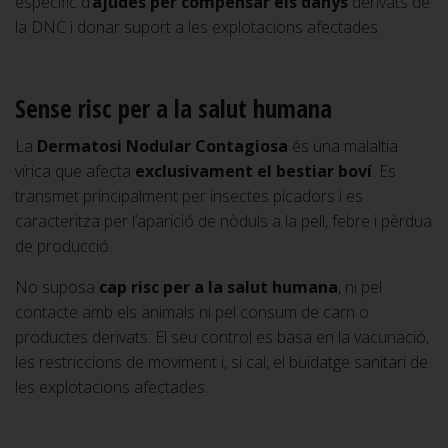
específic d’
ajudes per compensar els danys
derivats de
la DNC i donar suport a les explotacions afectades.
Sense risc per a la salut humana
La
Dermatosi Nodular Contagiosa
és una malaltia
vírica que afecta
exclusivament el bestiar boví
. Es
transmet principalment per insectes picadors i es
caracteritza per l’aparició de nòduls a la pell, febre i pèrdua
de producció.
No suposa
cap risc per a la salut humana
, ni pel
contacte amb els animals ni pel consum de carn o
productes derivats. El seu control es basa en la vacunació,
les restriccions de moviment i, si cal, el buidatge sanitari de
les explotacions afectades.