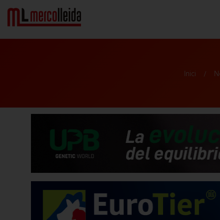
Inici
N