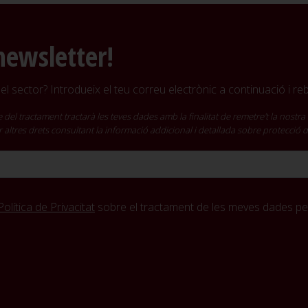
newsletter!
l sector? Introdueix el teu correu electrònic a continuació i r
ractament tractarà les teves dades amb la finalitat de remetre't la nostra 
cir altres drets consultant la informació addicional i detallada sobre protecció
Política de Privacitat
sobre el tractament de les meves dades per