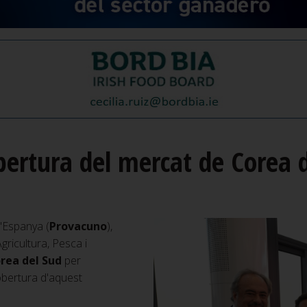
bertura del mercat de Corea 
d'Espanya (
Provacuno
),
gricultura, Pesca i
rea del Sud
per
obertura d'aquest