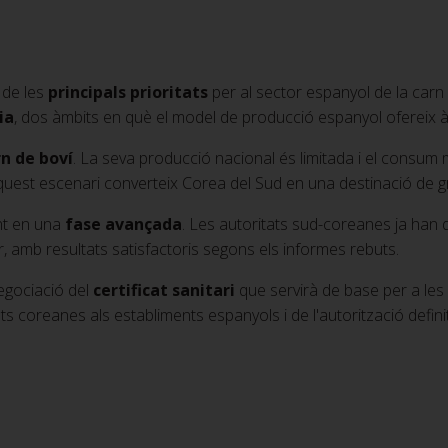
 de les
principals prioritats
per al sector espanyol de la carn
ia
, dos àmbits en què el model de producció espanyol ofereix à
n de boví
. La seva producció nacional és limitada i el consum
quest escenari converteix Corea del Sud en una destinació de g
nt en una
fase avançada
. Les autoritats sud-coreanes ja han d
or, amb resultats satisfactoris segons els informes rebuts.
egociació del
certificat sanitari
que servirà de base per a les
itats coreanes als establiments espanyols i de l'autorització def