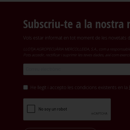
Subscriu-te a la nostra 
Vols estar informat en tot moment de les novetats de
LLOTJA AGROPECUÀRIA MERCOLLEIDA, S.A., com a responsable del t
Pots accedir, rectificar i suprimir les teves dades, així com exer
He llegit i accepto les condicions existents en la