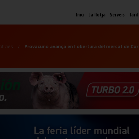
Inici
La llotja
Serveis
Tari
otícies
Provacuno avança en l'obertura del mercat de Cor