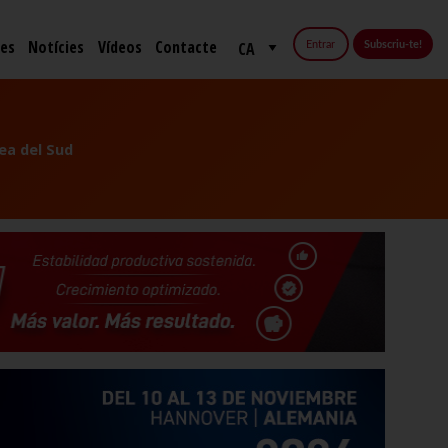
fes
Notícies
Vídeos
Contacte
Entrar
Subscriu-te!
ea del Sud