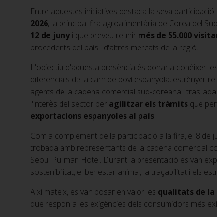
Entre aquestes iniciatives destaca la seva participació
2026
, la principal fira agroalimentària de Corea del S
12 de juny
i que preveu reunir
més de 55.000 visita
procedents del país i d'altres mercats de la regió.
L'objectiu d'aquesta presència és donar a conèixer les
diferencials de la carn de boví espanyola, estrènyer re
agents de la cadena comercial sud-coreana i traslladar 
l'interès del sector per
agilitzar els tràmits
que perm
exportacions espanyoles al país
.
Com a complement de la participació a la fira, el 8 de 
trobada amb representants de la cadena comercial c
Seoul Pullman Hotel. Durant la presentació es van exp
sostenibilitat, el benestar animal, la traçabilitat i els 
Així mateix, es van posar en valor les
qualitats de la
que respon a les exigències dels consumidors més exi