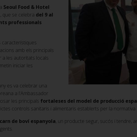
 a
Seoul Food & Hotel
ud, que se celebra
del 9 al
nts professionals
 característiques
lacions amb els principals
a les autoritats locals
etin iniciar les
juny es va celebrar una
oreana a l'Ambassador
osar les principals
fortaleses del model de producció esp
estrictes controls sanitaris i alimentaris establerts per la normativ
 carn de boví espanyola
, un producte segur, sucós i tendre, a
gents.