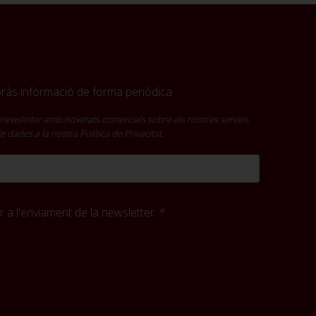
ebràs informació de forma periòdica
newsletter amb novetats comercials sobre els nostres serveis.
 de dades a la nostra
Política de Privacitat
.
 a l'enviament de la newsletter.