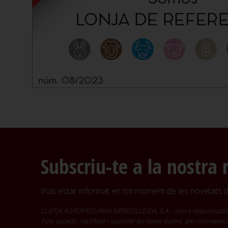
Subscriu-te a la nostra 
Vols estar informat en tot moment de les novetats de
LLOTJA AGROPECUÀRIA MERCOLLEIDA, S.A., com a responsable del t
Pots accedir, rectificar i suprimir les teves dades, així com exer