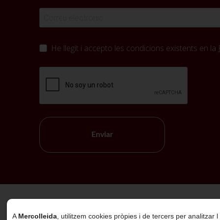
He llegit i accepto les condicions existents en la
Enviar
Política de Cookies
A
Mercolleida
, utilitzem cookies pròpies i de tercers per analitzar