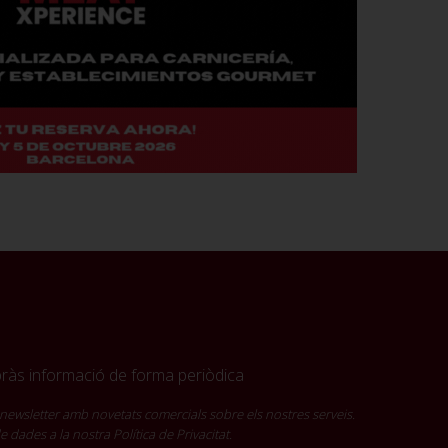
ebràs informació de forma periòdica
newsletter amb novetats comercials sobre els nostres serveis.
 de dades a la nostra
Política de Privacitat
.