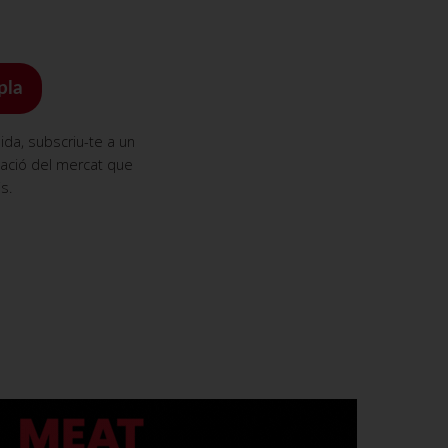
pla
da, subscriu-te a un
mació del mercat que
s.