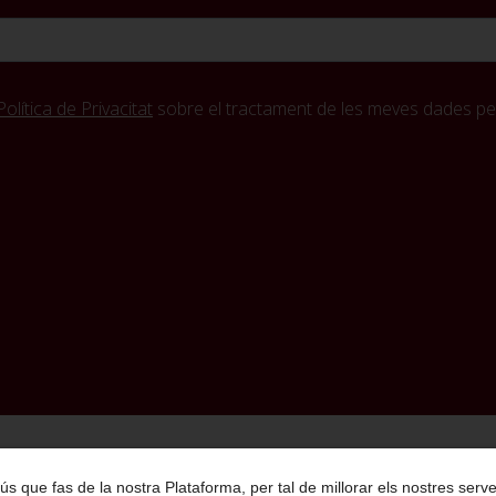
Política de Privacitat
sobre el tractament de les meves dades per
Política de Privacitat
Condicions Generals de Contractació
Avís Legal
 l ús que fas de la nostra Plataforma, per tal de millorar els nostres se