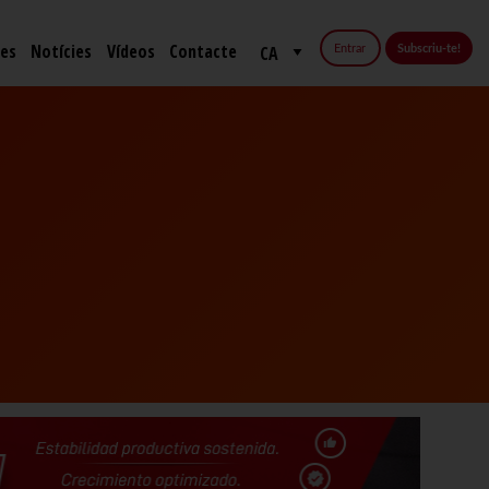
fes
Notícies
Vídeos
Contacte
Entrar
Subscriu-te!