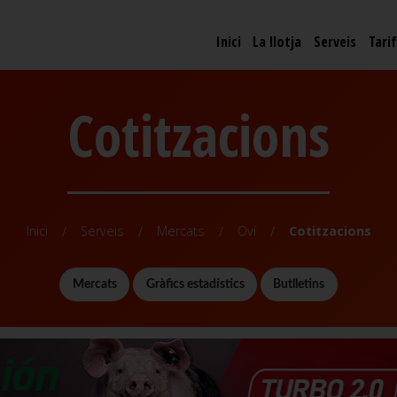
Inici
La llotja
Serveis
Tari
Cotitzacions
Inici
Serveis
Mercats
Oví
Cotitzacions
Mercats
Gràfics estadístics
Butlletins