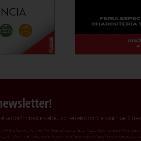
newsletter!
l sector? Introdueix el teu correu electrònic a continuació i r
ractament tractarà les teves dades amb la finalitat de remetre't la nostra 
cir altres drets consultant la informació addicional i detallada sobre protecció