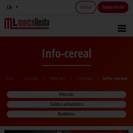
Entrar
Subscriu-te!
Info-cereal
Inici
Serveis
Mercats
Cereals
Info-cereal
Mercats
Gràfics estadístics
Butlletins