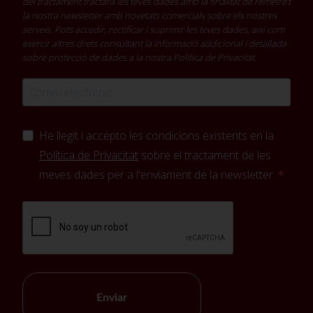
del tractament tractarà les teves dades amb la finalitat de remetre't
la nostra newsletter amb novetats comercials sobre els nostres
serveis. Pots accedir, rectificar i suprimir les teves dades, així com
exercir altres drets consultant la informació addicional i detallada
sobre protecció de dades a la nostra
Política de Privacitat
.
He llegit i accepto les condicions existents en la
Política de Privacitat
sobre el tractament de les
meves dades per a l'enviament de la newsletter.
Enviar