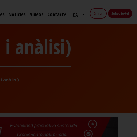
fes
Notícies
Vídeos
Contacte
Entrar
Subscriu-te!
i anàlisi)
 anàlisi)