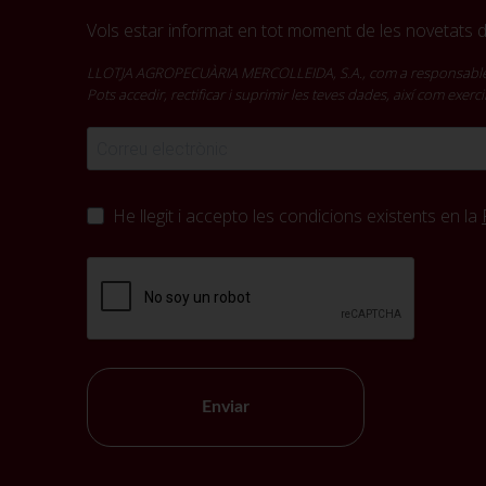
Vols estar informat en tot moment de les novetats de
LLOTJA AGROPECUÀRIA MERCOLLEIDA, S.A., com a responsable del t
Pots accedir, rectificar i suprimir les teves dades, així com exer
He llegit i accepto les condicions existents en la
Enviar