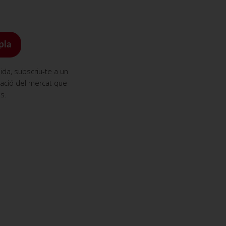
pla
da, subscriu-te a un
mació del mercat que
s.