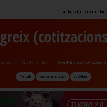
Inici
La llotja
Serveis
Tari
greix (cotitzacions 
Serveis
Mercats
Boví
Boví d'engreix (cotitzacions i
Mercats
Gràfics estadístics
Butlletins