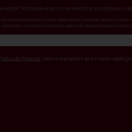
l sector? Introdueix el teu correu electrònic a continuació i r
ractament tractarà les teves dades amb la finalitat de remetre't la nostra 
cir altres drets consultant la informació addicional i detallada sobre protecció
Política de Privacitat
sobre el tractament de les meves dades per