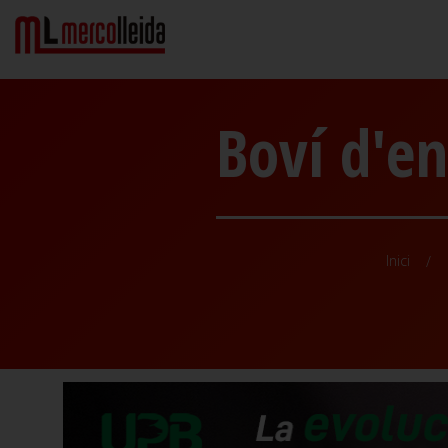
Boví d'en
Inici