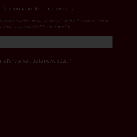
ebràs informació de forma periòdica
newsletter amb novetats comercials sobre els nostres serveis.
 de dades a la nostra
Política de Privacitat
.
 a l'enviament de la newsletter.