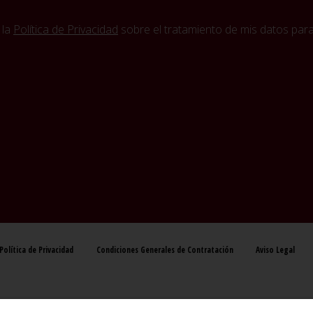
 la
Política de Privacidad
sobre el tratamiento de mis datos para 
Política de Privacidad
Condiciones Generales de Contratación
Aviso Legal