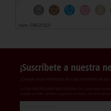
¡Suscríbete a nuestra n
¿Deseas estar informado en todo momento de las no
LLOTJA AGROPECUÀRIA MERCOLLEIDA, S.A., como responsable del t
Puedes acceder, rectificar y suprimir tus datos, así como ejer