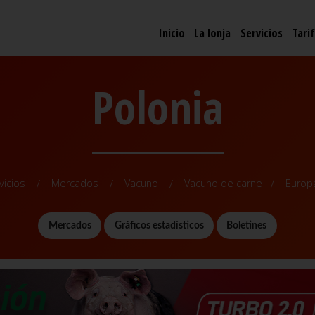
Inicio
La lonja
Servicios
Tari
Polonia
vicios
Mercados
Vacuno
Vacuno de carne
Europ
Mercados
Gráficos estadísticos
Boletines