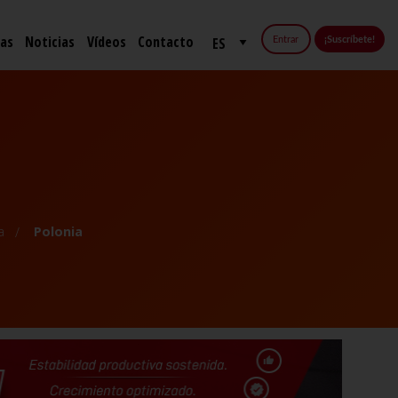
fas
Noticias
Vídeos
Contacto
Entrar
¡Suscríbete!
a
Polonia