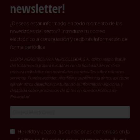
newsletter!
¿Deseas estar informado en todo momento de las
novedades del sector? Introduce tu correo
electrónico a continuación y recibirás información de
forma periódica
LLOTJA AGROPECUÀRIA MERCOLLEIDA, S.A., como responsable
del tratamiento tratará tus datos con la finalidad de remitirte
nuestra newsletter con novedades comerciales sobre nuestros
servicios. Puedes acceder, rectificar y suprimir tus datos, así como
ejercer otros derechos consultando la información adicional y
detallada sobre protección de datos en nuestra
Política de
Privacidad
.
He leído y acepto las condiciones contenidas en la