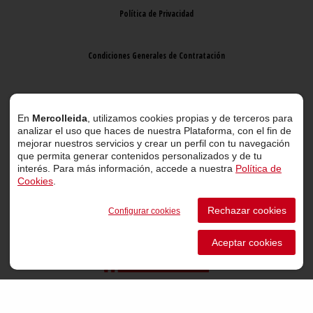
Política de Privacidad
Condiciones Generales de Contratación
Aviso Legal
En
Mercolleida
, utilizamos cookies propias y de terceros para
analizar el uso que haces de nuestra Plataforma, con el fin de
mejorar nuestros servicios y crear un perfil con tu navegación
que permita generar contenidos personalizados y de tu
interés. Para más información, accede a nuestra
Política de
Cookies
.
© 2026 Mercolleida. Todos los derechos reservados.
Rechazar cookies
Configurar cookies
Proyecto web
desarrollado por
ACTIUM Digital
Aceptar cookies
Portal de transparencia