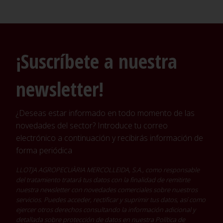
¡Suscríbete a nuestra
newsletter!
¿Deseas estar informado en todo momento de las
novedades del sector? Introduce tu correo
electrónico a continuación y recibirás información de
forma periódica
LLOTJA AGROPECUÀRIA MERCOLLEIDA, S.A., como responsable
del tratamiento tratará tus datos con la finalidad de remitirte
nuestra newsletter con novedades comerciales sobre nuestros
servicios. Puedes acceder, rectificar y suprimir tus datos, así como
ejercer otros derechos consultando la información adicional y
detallada sobre protección de datos en nuestra
Política de