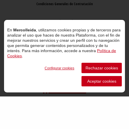
Condiciones Generales de Contratación
Aviso Legal
En
Mercolleida
, utilizamos cookies propias y de terceros para
analizar el uso que haces de nuestra Plataforma, con el fin de
mejorar nuestros servicios y crear un perfil con tu navegación
que permita generar contenidos personalizados y de tu
interés. Para más información, accede a nuestra
Política de
Cookies
.
© 2026 Mercolleida. Todos los derechos reservados.
Rechazar cookies
Configurar cookies
Proyecto web
desarrollado por
ACTIUM Digital
Aceptar cookies
Portal de transparencia
Canal de comunicación de informantes
Perfil del Contratante