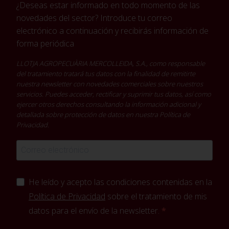
¿Deseas estar informado en todo momento de las
novedades del sector? Introduce tu correo
electrónico a continuación y recibirás información de
forma periódica
LLOTJA AGROPECUÀRIA MERCOLLEIDA, S.A., como responsable
del tratamiento tratará tus datos con la finalidad de remitirte
nuestra newsletter con novedades comerciales sobre nuestros
servicios. Puedes acceder, rectificar y suprimir tus datos, así como
ejercer otros derechos consultando la información adicional y
detallada sobre protección de datos en nuestra
Política de
Privacidad
.
He leído y acepto las condiciones contenidas en la
Política de Privacidad
sobre el tratamiento de mis
datos para el envío de la newsletter.